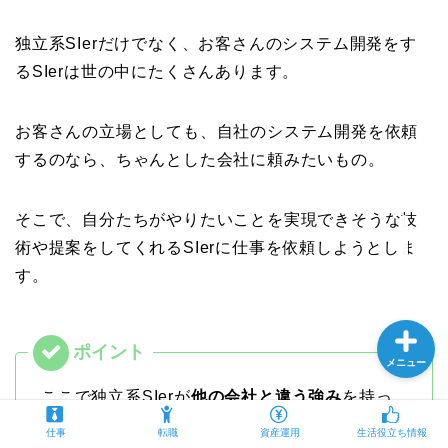
独立系SIerだけでなく、お客さんのシステム開発をす
るSIerは世の中にたくさんあります。
プロフィール
お客さんの立場としても、自社のシステム開発を依頼
仕事
するのなら、ちゃんとした会社に頼みたいもの。
転職
そこで、自分たちがやりたいことを実現できそうな技
術や提案をしてくれるSIerに仕事を依頼しようとしま
資産運用
す。
メニュー
ここで独立系SIerが
他の会社と違う強み
を持っ
ていると、コンペにならずに案件受注をするこ
仕事
転職
資産運用
生活役立ち情報