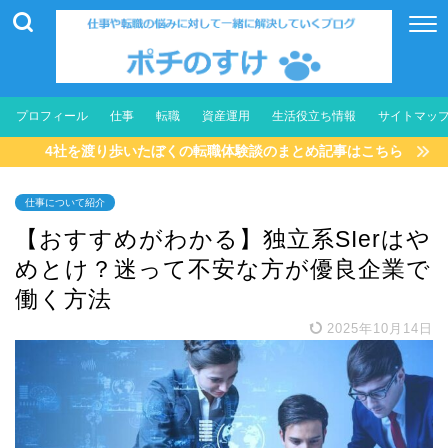
プロフィール
仕事
転職
資産運用
生活役立ち情報
サイトマッ
4社を渡り歩いたぼくの転職体験談のまとめ記事はこちら
仕事について紹介
【おすすめがわかる】独立系SIerはや
めとけ？迷って不安な方が優良企業で
働く方法
2025年10月14日