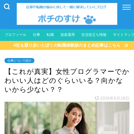
プロフィール
仕事
転職
資産運用
生活役立ち情報
サイトマッ
4社を渡り歩いたぼくの転職体験談のまとめ記事はこちら
仕事について紹介
【これが真実】女性プログラマーでか
わいい人はどのぐらいいる？向かな
いから少ない？？
2026年6月28日