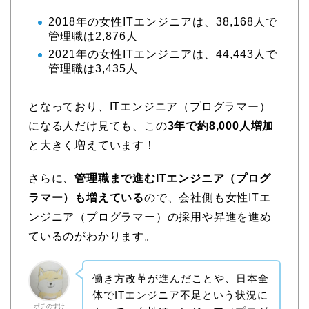
2018年の女性ITエンジニアは、38,168人で
管理職は2,876人
2021年の女性ITエンジニアは、44,443人で
管理職は3,435人
となっており、ITエンジニア（プログラマー）
になる人だけ見ても、この
3年で約8,000人増加
と大きく増えています！
さらに、
管理職まで進むITエンジニア（プログ
ラマー）も増えている
ので、会社側も女性ITエ
ンジニア（プログラマー）の採用や昇進を進め
ているのがわかります。
働き方改革が進んだことや、日本全
体でITエンジニア不足という状況に
ポチのすけ