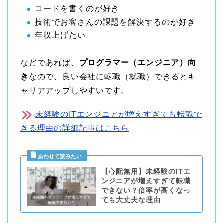
コードを書くのが好き
技術でお客さんの課題を解決するのが好き
年収上げたい
などであれば、
プログラマー（エンジニア）向
き
なので、良い会社に転職（就職）できるとキ
ャリアアップしやすいです。
未経験のITエンジニアが増えすぎても転職で
きる理由の詳細記事はこちら
【心配無用】未経験のITエ
ンジニアが増えすぎて転職
できない？倍率が高くなっ
ても大丈夫な理由