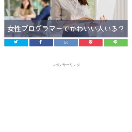
スポンサーリンク