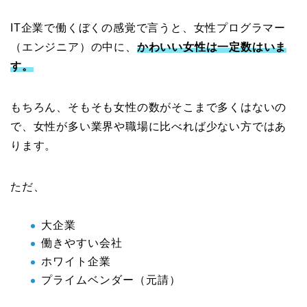
IT企業で働くぼくの感覚で言うと、女性プログラマー
（エンジニア）の中に、
かわいい女性は一定数はいま
す。
もちろん、そもそも女性の数がそこまで多くはないの
で、女性が多い業界や職場に比べれば少ない方ではあ
ります。
ただ、
大企業
働きやすい会社
ホワイト企業
プライムベンダー（元請）