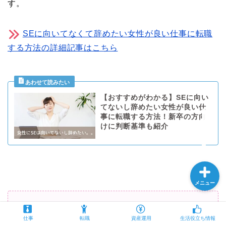
す。
SEに向いてなくて辞めたい女性が良い仕事に転職
プロフィール
する方法の詳細記事はこちら
仕事
転職
【おすすめがわかる】SEに向い
てないし辞めたい女性が良い仕
事に転職する方法！新卒の方向
資産運用
けに判断基準も紹介
メニュー
万が一、
エンジニア（プログラマー）に向いて
仕事
転職
資産運用
生活役立ち情報
ない
場合は、エンジニア（プログラマー）経験