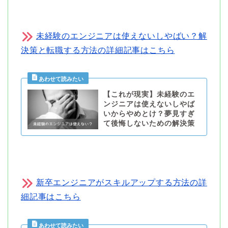
未経験のエンジニアは使えないしやばい？解
決策と転職する方法の詳細記事はこちら
【これが現実】未経験のエ
ンジニアは使えないしやば
いからやめとけ？夢見すぎ
て後悔しないための解決策
新卒エンジニアがスキルアップする方法の詳
細記事はこちら