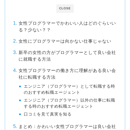
CLOSE
女性プログラマーでかわいい人はどのぐらいい
る？少ない？？
女性にプログラマーは向かない仕事じゃない
新卒の女性の方がプログラマーとして良い会社
に就職する方法
女性プログラマーの働き方に理解がある良い会
社に転職する方法
エンジニア（プログラマー）として転職する時
のおすすめ転職エージェント
エンジニア（プログラマー）以外の仕事に転職
する時のおすすめ転職エージェント
口コミを見て真実を知る
まとめ：かわいい女性プログラマーは良い会社