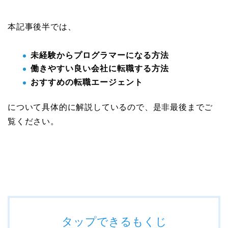
本記事後半では、
未経験からプログラマーになる方法
働きやすい良い会社に転職する方法
おすすめの転職エージェント
について具体的に解説しているので、是非最後までご
覧ください。
タップできるもくじ