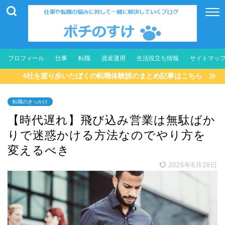
プロフィール
仕事
転職
資産運用
生活役立ち情報
サイトマッ
4社を渡り歩いたぼくの転職体験談のまとめ記事はこちら
転職のきっかけ
【時代遅れ】飛び込み営業は無駄ばか
りで迷惑かける方法なのでやり方を
変えるべき
2026年6月28日