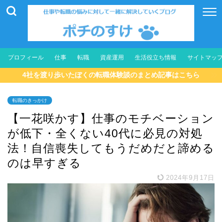
プロフィール
仕事
転職
資産運用
生活役立ち情報
サイトマッ
4社を渡り歩いたぼくの転職体験談のまとめ記事はこちら
転職のきっかけ
【一花咲かす】仕事のモチベーション
が低下・全くない40代に必見の対処
法！自信喪失してもうだめだと諦める
のは早すぎる
2024年9月17日