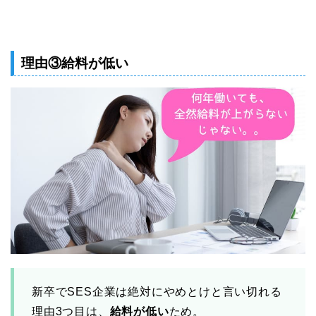
理由③給料が低い
新卒でSES企業は絶対にやめとけと言い切れる
理由3つ目は、
給料が低い
ため。