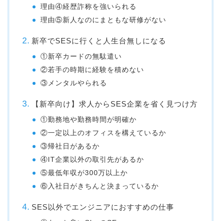
理由④経歴詐称を強いられる
理由⑤新人なのにまともな研修がない
新卒でSESに行くと人生台無しになる
①新卒カードの無駄遣い
②若手の時期に経験を積めない
③メンタルやられる
【新卒向け】求人からSES企業を省く見つけ方
①勤務地や勤務時間が明確か
②一定以上のオフィスを構えているか
③帰社日があるか
④IT企業以外の取引先があるか
⑤最低年収が300万以上か
⑥入社日がきちんと決まっているか
SES以外でエンジニアにおすすめの仕事