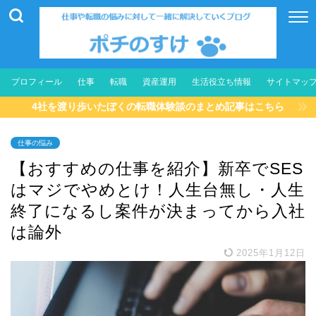
プロフィール
仕事
転職
資産運用
生活役立ち情報
サイトマッ
4社を渡り歩いたぼくの転職体験談のまとめ記事はこちら
仕事の悩み
【おすすめの仕事を紹介】新卒でSES
はマジでやめとけ！人生台無し・人生
終了になるし案件が決まってから入社
は論外
2025年1月12日