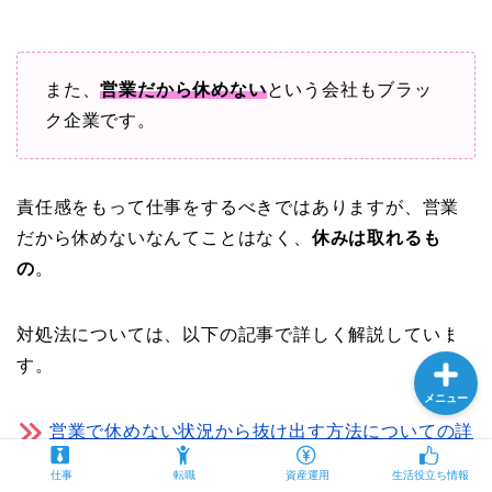
プロフィール
また、
営業だから休めない
という会社もブラッ
ク企業です。
仕事
責任感をもって仕事をするべきではありますが、営業
転職
だから休めないなんてことはなく、
休みは取れるも
の
。
資産運用
対処法については、以下の記事で詳しく解説していま
す。
メニュー
営業で休めない状況から抜け出す方法についての詳
細記事はこちら
仕事
転職
資産運用
生活役立ち情報