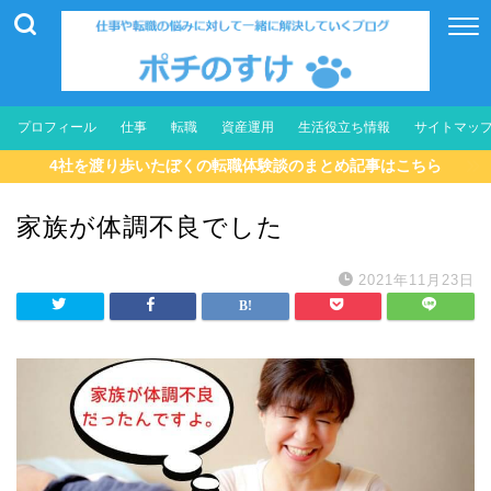
プロフィール
仕事
転職
資産運用
生活役立ち情報
サイトマッ
4社を渡り歩いたぼくの転職体験談のまとめ記事はこちら
家族が体調不良でした
2021年11月23日