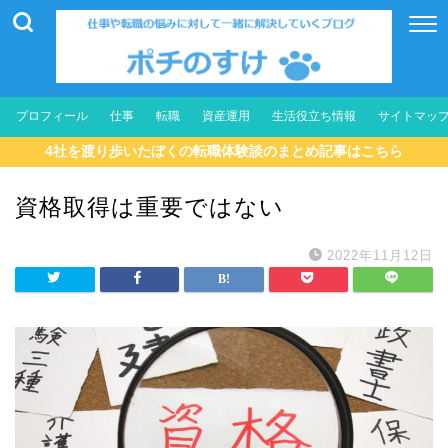
プロフィール
仕事
転職
資産運用
生活役立ち情報
サイトマッ
4社を渡り歩いたぼくの転職体験談のまとめ記事はこちら
資格取得は重要ではない
2022年11月12日