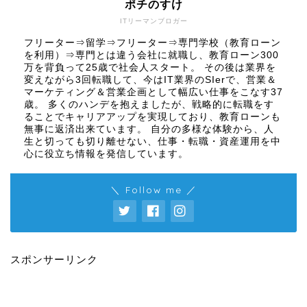
ポチのすけ
ITリーマンブロガー
フリーター⇒留学⇒フリーター⇒専門学校（教育ローン
を利用）⇒専門とは違う会社に就職し、教育ローン300
万を背負って25歳で社会人スタート。 その後は業界を
変えながら3回転職して、今はIT業界のSIerで、営業＆
マーケティング＆営業企画として幅広い仕事をこなす37
歳。 多くのハンデを抱えましたが、戦略的に転職をす
ることでキャリアアップを実現しており、教育ローンも
無事に返済出来ています。 自分の多様な体験から、人
生と切っても切り離せない、仕事・転職・資産運用を中
心に役立ち情報を発信しています。
＼ Follow me ／
スポンサーリンク