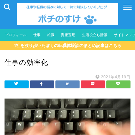
プロフィール
仕事
転職
資産運用
生活役立ち情報
サイトマッ
4社を渡り歩いたぼくの転職体験談のまとめ記事はこちら
仕事の効率化
2021年4月19日