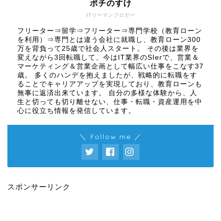
ポチのすけ
ITリーマンブロガー
フリーター⇒留学⇒フリーター⇒専門学校（教育ローン
を利用）⇒専門とは違う会社に就職し、教育ローン300
万を背負って25歳で社会人スタート。 その後は業界を
変えながら3回転職して、今はIT業界のSIerで、営業＆
マーケティング＆営業企画として幅広い仕事をこなす37
歳。 多くのハンデを抱えましたが、戦略的に転職をす
ることでキャリアアップを実現しており、教育ローンも
無事に返済出来ています。 自分の多様な体験から、人
生と切っても切り離せない、仕事・転職・資産運用を中
心に役立ち情報を発信しています。
＼ Follow me ／
スポンサーリンク