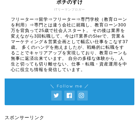
ポチのすけ
ITリーマンブロガー
フリーター⇒留学⇒フリーター⇒専門学校（教育ローン
を利用）⇒専門とは違う会社に就職し、教育ローン300
万を背負って25歳で社会人スタート。 その後は業界を
変えながら3回転職して、今はIT業界のSIerで、営業＆
マーケティング＆営業企画として幅広い仕事をこなす37
歳。 多くのハンデを抱えましたが、戦略的に転職をす
ることでキャリアアップを実現しており、教育ローンも
無事に返済出来ています。 自分の多様な体験から、人
生と切っても切り離せない、仕事・転職・資産運用を中
心に役立ち情報を発信しています。
＼ Follow me ／
スポンサーリンク