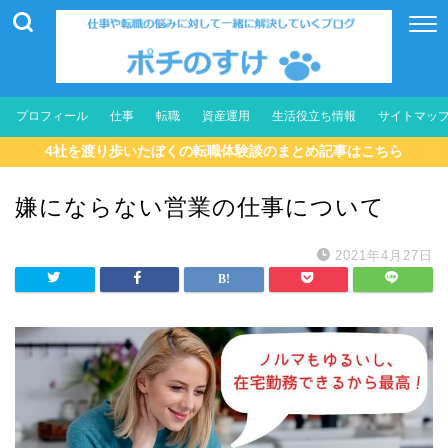
プロフィール
仕事
転職
資産運用
生活役立ち情報
サイトマッ
4社を渡り歩いたぼくの転職体験談のまとめ記事はこちら
嫌にならない営業の仕事について
2021年4月27日