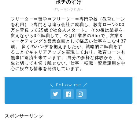
ポチのすけ
ITリーマンブロガー
フリーター⇒留学⇒フリーター⇒専門学校（教育ローン
を利用）⇒専門とは違う会社に就職し、教育ローン300
万を背負って25歳で社会人スタート。 その後は業界を
変えながら3回転職して、今はIT業界のSIerで、営業＆
マーケティング＆営業企画として幅広い仕事をこなす37
歳。 多くのハンデを抱えましたが、戦略的に転職をす
ることでキャリアアップを実現しており、教育ローンも
無事に返済出来ています。 自分の多様な体験から、人
生と切っても切り離せない、仕事・転職・資産運用を中
心に役立ち情報を発信しています。
＼ Follow me ／
スポンサーリンク