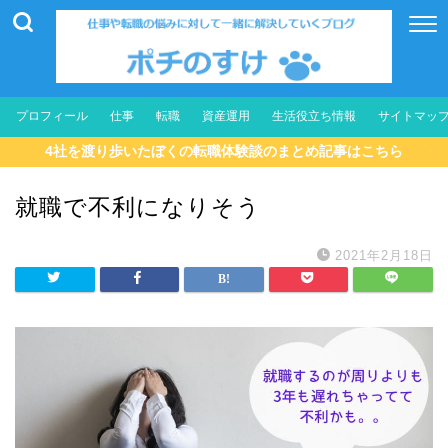
プロフィール
仕事
転職
資産運用
生活役立ち情報
サイトマッ
4社を渡り歩いたぼくの転職体験談のまとめ記事はこちら
就職で不利になりそう
2021年2月18日