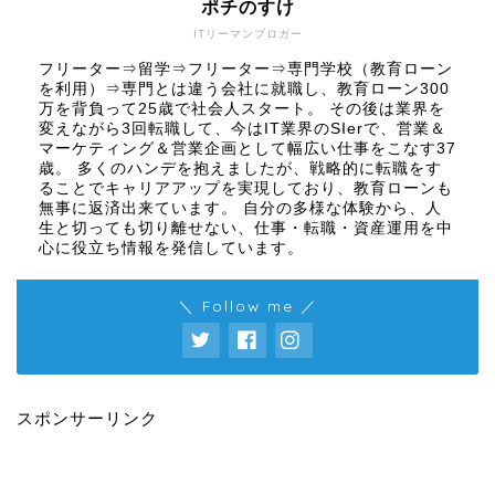
ポチのすけ
ITリーマンブロガー
フリーター⇒留学⇒フリーター⇒専門学校（教育ローン
を利用）⇒専門とは違う会社に就職し、教育ローン300
万を背負って25歳で社会人スタート。 その後は業界を
変えながら3回転職して、今はIT業界のSIerで、営業＆
マーケティング＆営業企画として幅広い仕事をこなす37
歳。 多くのハンデを抱えましたが、戦略的に転職をす
ることでキャリアアップを実現しており、教育ローンも
無事に返済出来ています。 自分の多様な体験から、人
生と切っても切り離せない、仕事・転職・資産運用を中
心に役立ち情報を発信しています。
＼ Follow me ／
スポンサーリンク