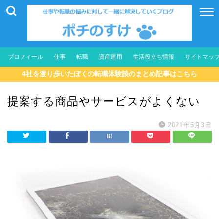
プロフィール
仕事
転職
資産運用
生活役立ち情報
サイトマッ
4社を渡り歩いたぼくの転職体験談のまとめ記事はこちら
提案する商品やサービスがよくない
2021年5月3日