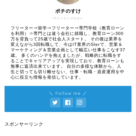
ポチのすけ
ITリーマンブロガー
フリーター⇒留学⇒フリーター⇒専門学校（教育ローン
を利用）⇒専門とは違う会社に就職し、教育ローン300
万を背負って25歳で社会人スタート。 その後は業界を
変えながら3回転職して、今はIT業界のSIerで、営業＆
マーケティング＆営業企画として幅広い仕事をこなす37
歳。 多くのハンデを抱えましたが、戦略的に転職をす
ることでキャリアアップを実現しており、教育ローンも
無事に返済出来ています。 自分の多様な体験から、人
生と切っても切り離せない、仕事・転職・資産運用を中
心に役立ち情報を発信しています。
＼ Follow me ／
スポンサーリンク