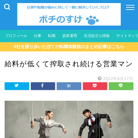
プロフィール
仕事
転職
資産運用
生活役立ち情報
サイトマッ
4社を渡り歩いたぼくの転職体験談のまとめ記事はこちら
給料が低くて搾取され続ける営業マン
2022年4月17日