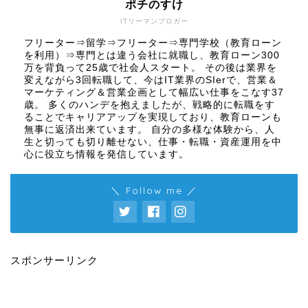
ポチのすけ
ITリーマンブロガー
フリーター⇒留学⇒フリーター⇒専門学校（教育ローン
を利用）⇒専門とは違う会社に就職し、教育ローン300
万を背負って25歳で社会人スタート。 その後は業界を
変えながら3回転職して、今はIT業界のSIerで、営業＆
マーケティング＆営業企画として幅広い仕事をこなす37
歳。 多くのハンデを抱えましたが、戦略的に転職をす
ることでキャリアアップを実現しており、教育ローンも
無事に返済出来ています。 自分の多様な体験から、人
生と切っても切り離せない、仕事・転職・資産運用を中
心に役立ち情報を発信しています。
＼ Follow me ／
スポンサーリンク